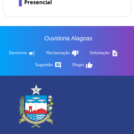
Presencial
Ouvidoria Alagoas
campaign
thumb_down
description
Denúncia
Reclamação
Solicitação
comment
thumb_up
Sugestão
Elogio