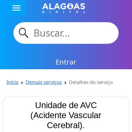
menu
Entrar
Início
Demais serviços
Detalhes do serviço
Unidade de AVC
(Acidente Vascular
Cerebral).