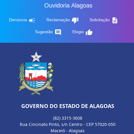
Ouvidoria Alagoas
campaign
thumb_down
description
Denúncia
Reclamação
Solicitação
comment
thumb_up
Sugestão
Elogio
GOVERNO DO ESTADO DE ALAGOAS
(82) 3315-3608
Rua Cincinato Pinto, s/n Centro - CEP 57020-050
Maceió - Alagoas