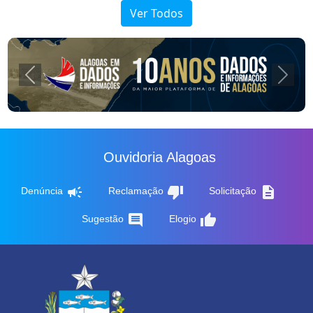
Ver Todos
Previous
Next
Ouvidoria Alagoas
campaign
thumb_down
description
Denúncia
Reclamação
Solicitação
comment
thumb_up
Sugestão
Elogio