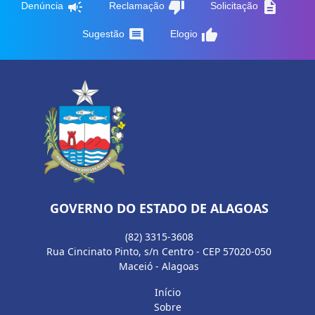
campaign
thumb_down
description
Denúncia
Reclamação
Solicitação
comment
thumb_up
Sugestão
Elogio
GOVERNO DO ESTADO DE ALAGOAS
(82) 3315-3608
Rua Cincinato Pinto, s/n Centro - CEP 57020-050
Maceió - Alagoas
Início
Sobre