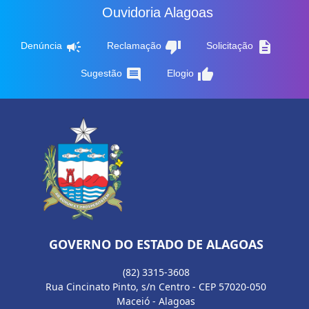
Ouvidoria Alagoas
campaign
thumb_down
description
Denúncia
Reclamação
Solicitação
comment
thumb_up
Sugestão
Elogio
GOVERNO DO ESTADO DE ALAGOAS
(82) 3315-3608
Rua Cincinato Pinto, s/n Centro - CEP 57020-050
Maceió - Alagoas