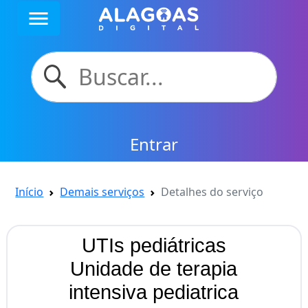
menu
Entrar
Início
Demais serviços
Detalhes do serviço
UTIs pediátricas
Unidade de terapia
intensiva pediatrica