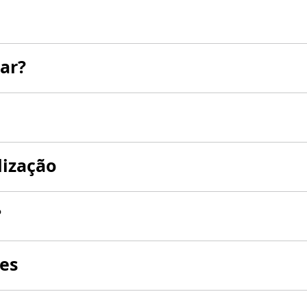
ar?
lização
?
es