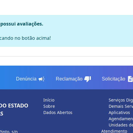
 possui avaliações.
licando no botão acima!
campaign
thumb_down
descripti
Denúncia
Reclamação
Solicitação
Início
Serviços Dig
DO ESTADO
Sobre
Demais Serv
Dados Abertos
Aplicativos
S
Agendament
Unidades d
Atendimento
Pinto, s/n