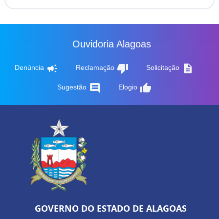
Ouvidoria Alagoas
campaign
thumb_down
description
Denúncia
Reclamação
Solicitação
comment
thumb_up
Sugestão
Elogio
GOVERNO DO ESTADO DE ALAGOAS