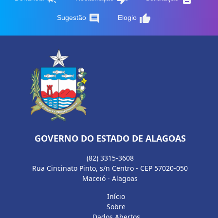
comment
thumb_up
Sugestão
Elogio
GOVERNO DO ESTADO DE ALAGOAS
(82) 3315-3608
Rua Cincinato Pinto, s/n Centro - CEP 57020-050
Maceió - Alagoas
Início
Sobre
Dados Abertos