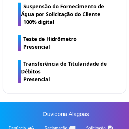
Suspensão do Fornecimento de
Água por Solicitação do Cliente
100% digital
Teste de Hidrômetro
Presencial
Transferência de Titularidade de
Débitos
Presencial
Ouvidoria Alagoas
campaign
thumb_down
description
Denúncia
Reclamação
Solicitação