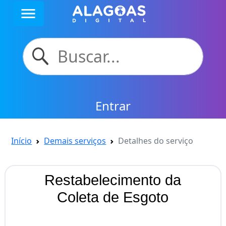
menu
Entrar
Início
Demais serviços
Detalhes do serviço
Restabelecimento da
Coleta de Esgoto