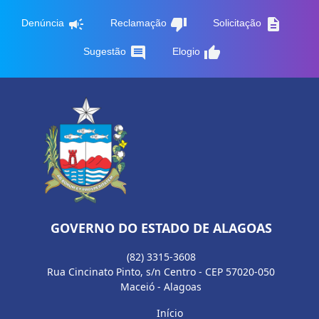
campaign
thumb_down
description
Denúncia
Reclamação
Solicitação
comment
thumb_up
Sugestão
Elogio
GOVERNO DO ESTADO DE ALAGOAS
(82) 3315-3608
Rua Cincinato Pinto, s/n Centro - CEP 57020-050
Maceió - Alagoas
Início