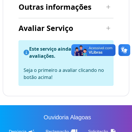
Outras informações
Avaliar Serviço
Este serviço ainda não possui
avaliações.
Seja o primeiro a avaliar clicando no
botão acima!
Ouvidoria Alagoas
campaign
thumb_down
description
Denúncia
Reclamação
Solicitação