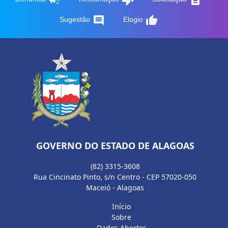
comment
thumb_up
Sugestão
Elogio
GOVERNO DO ESTADO DE ALAGOAS
(82) 3315-3608
Rua Cincinato Pinto, s/n Centro - CEP 57020-050
Maceió - Alagoas
Início
Sobre
Dados Abertos