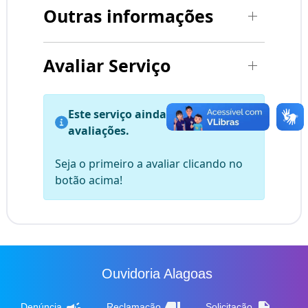
Outras informações
Avaliar Serviço
Este serviço ainda não possui
avaliações.
Seja o primeiro a avaliar clicando no
botão acima!
Ouvidoria Alagoas
campaign
thumb_down
description
Denúncia
Reclamação
Solicitação