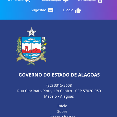
comment
thumb_up
Sugestão
Elogio
GOVERNO DO ESTADO DE ALAGOAS
(82) 3315-3608
Rua Cincinato Pinto, s/n Centro - CEP 57020-050
Maceió - Alagoas
Início
Sobre
Dados Abertos