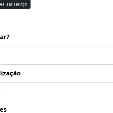
ealizar serviço
ar?
lização
?
es