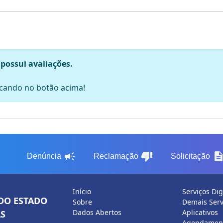
 possui avaliações.
licando no botão acima!
campaign
thumb_down
descripti
Denúncia
Reclamação
Solicitação
Início
Serviços Dig
DO ESTADO
Sobre
Demais Serv
Dados Abertos
Aplicativos
S
Agendament