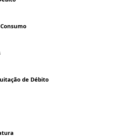
e Consumo
s
uitação de Débito
atura