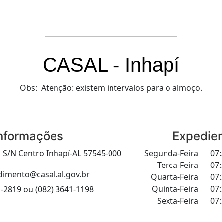
CASAL - Inhapí
Obs:
Atenção: existem intervalos para o almoço.
nformações
Expedie
 S/N Centro Inhapí-AL 57545-000
Segunda-Feira
07:
Terca-Feira
07:
dimento@casal.al.gov.br
Quarta-Feira
07:
Quinta-Feira
07:
1-2819 ou (082) 3641-1198
Sexta-Feira
07: