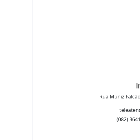
I
Rua Muniz Falcão
teleaten
(082) 364