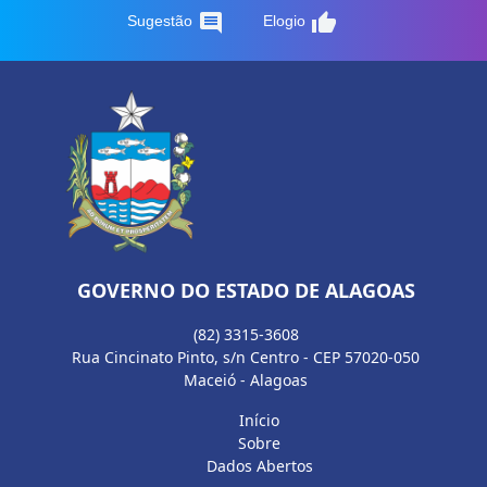
comment
thumb_up
Sugestão
Elogio
GOVERNO DO ESTADO DE ALAGOAS
(82) 3315-3608
Rua Cincinato Pinto, s/n Centro - CEP 57020-050
Maceió - Alagoas
Início
Sobre
Dados Abertos