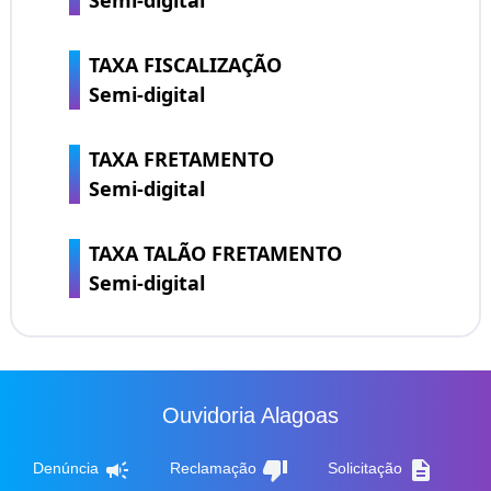
TAXA FISCALIZAÇÃO
Semi-digital
TAXA FRETAMENTO
Semi-digital
TAXA TALÃO FRETAMENTO
Semi-digital
Ouvidoria Alagoas
campaign
thumb_down
description
Denúncia
Reclamação
Solicitação