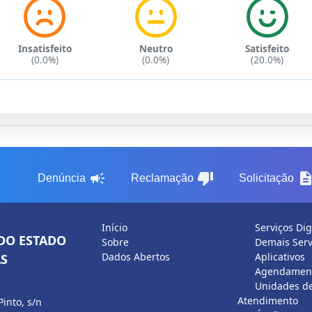
Insatisfeito
Neutro
Satisfeito
(0.0%)
(0.0%)
(20.0%)
campaign
thumb_down
descripti
Denúncia
Reclamação
Solicitação
Início
Serviços Dig
DO ESTADO
Sobre
Demais Serv
Dados Abertos
Aplicativos
S
Agendament
Unidades d
Atendimento
Pinto, s/n