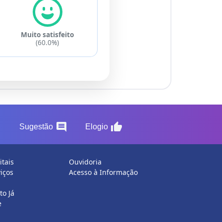
Muito satisfeito
(60.0%)
on
comment
thumb_up
Sugestão
Elogio
itais
Ouvidoria
iços
Acesso à Informação
o Já
e