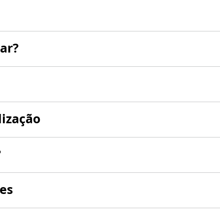
ar?
lização
?
es