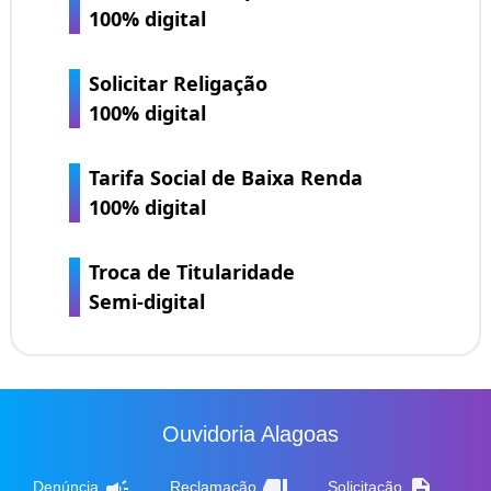
100% digital
Solicitar Religação
100% digital
Tarifa Social de Baixa Renda
100% digital
Troca de Titularidade
Semi-digital
Ouvidoria Alagoas
campaign
thumb_down
description
Denúncia
Reclamação
Solicitação