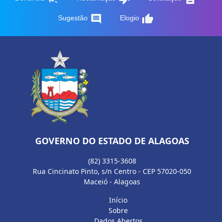
comment
thumb_up
Sugestão
Elogio
GOVERNO DO ESTADO DE ALAGOAS
(82) 3315-3608
Rua Cincinato Pinto, s/n Centro - CEP 57020-050
Maceió - Alagoas
Início
Sobre
Dados Abertos