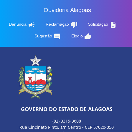
Ouvidoria Alagoas
campaign
thumb_down
description
Denúncia
Reclamação
Solicitação
comment
thumb_up
Sugestão
Elogio
GOVERNO DO ESTADO DE ALAGOAS
(82) 3315-3608
Rua Cincinato Pinto, s/n Centro - CEP 57020-050