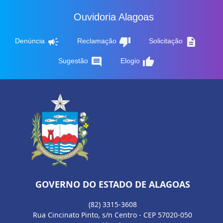
Ouvidoria Alagoas
campaign
thumb_down
description
Denúncia
Reclamação
Solicitação
comment
thumb_up
Sugestão
Elogio
GOVERNO DO ESTADO DE ALAGOAS
(82) 3315-3608
Rua Cincinato Pinto, s/n Centro - CEP 57020-050