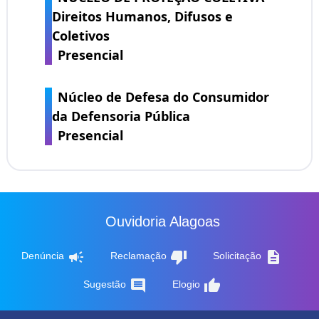
Direitos Humanos, Difusos e
Coletivos
Presencial
Núcleo de Defesa do Consumidor
da Defensoria Pública
Presencial
Ouvidoria Alagoas
campaign
thumb_down
description
Denúncia
Reclamação
Solicitação
comment
thumb_up
Sugestão
Elogio