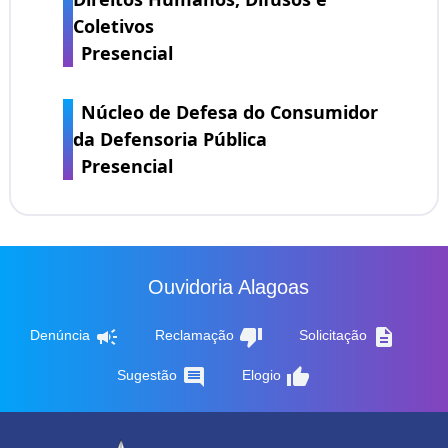
Coletivos
Presencial
Núcleo de Defesa do Consumidor
da Defensoria Pública
Presencial
Ouvidoria Alagoas
campaign
thumb_down
description
Denúncia
Reclamação
Solicitação
comment
thumb_up
Sugestão
Elogio