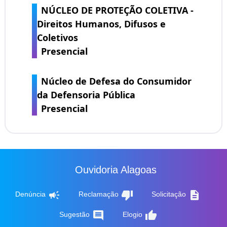
NÚCLEO DE PROTEÇÃO COLETIVA -
Direitos Humanos, Difusos e
Coletivos
Presencial
Núcleo de Defesa do Consumidor
da Defensoria Pública
Presencial
Ouvidoria Alagoas
campaign
thumb_down
description
Denúncia
Reclamação
Solicitação
comment
thumb_up
Sugestão
Elogio