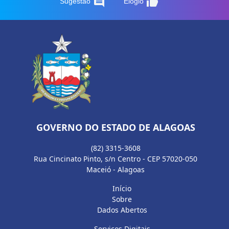
comment
thumb_up
Sugestão
Elogio
GOVERNO DO ESTADO DE ALAGOAS
(82) 3315-3608
Rua Cincinato Pinto, s/n Centro - CEP 57020-050
Maceió - Alagoas
Início
Sobre
Dados Abertos
Serviços Digitais