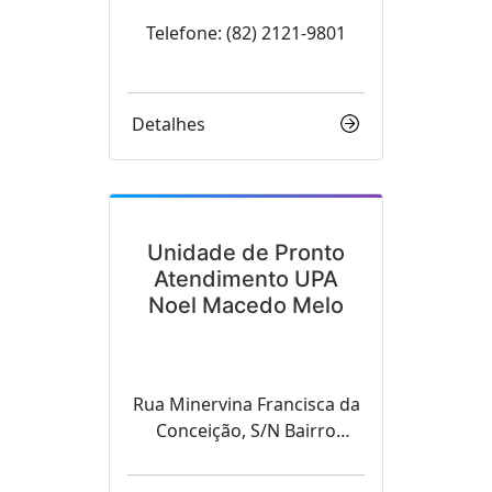
adilson.tralli@insaude.org.b
Telefone: (82) 2121-9801
r
Detalhes
Unidade de Pronto
Atendimento UPA
Noel Macedo Melo
Rua Minervina Francisca da
Conceição, S/N Bairro
Itapuã CEP 57300-00