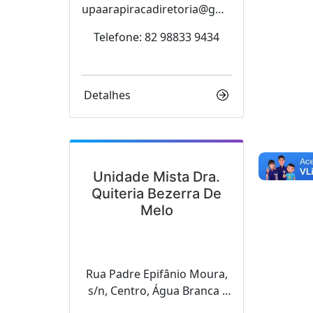
upaarapiracadiretoria@gma
il.com
Telefone: 82 98833 9434
Detalhes
Unidade Mista Dra.
Quiteria Bezerra De
Melo
Rua Padre Epifânio Moura,
s/n, Centro, Água Branca -
AL Água Branca 57.490.000