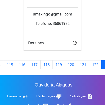
umsxingo@gmail.com
Telefone: 36861972
Detalhes
.
115
116
117
118
119
120
121
122
Ouvidoria Alagoas
campaign
thumb_down
description
Denúncia
Reclamação
Solicitação