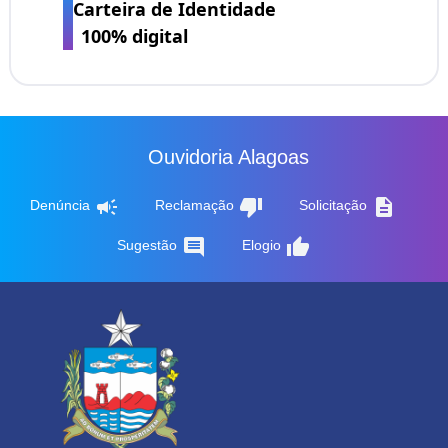
Carteira de Identidade
100% digital
Ouvidoria Alagoas
campaign
thumb_down
description
Denúncia
Reclamação
Solicitação
comment
thumb_up
Sugestão
Elogio