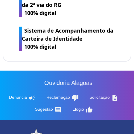
da 2ª via do RG
100% digital
Sistema de Acompanhamento da
Carteira de Identidade
100% digital
Ouvidoria Alagoas
campaign
thumb_down
description
Denúncia
Reclamação
Solicitação
comment
thumb_up
Sugestão
Elogio