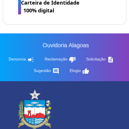
Carteira de Identidade
100% digital
Ouvidoria Alagoas
campaign
thumb_down
description
Denúncia
Reclamação
Solicitação
comment
thumb_up
Sugestão
Elogio