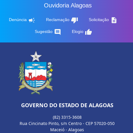
Ouvidoria Alagoas
campaign
thumb_down
description
Denúncia
Reclamação
Solicitação
comment
thumb_up
Sugestão
Elogio
GOVERNO DO ESTADO DE ALAGOAS
(82) 3315-3608
Rua Cincinato Pinto, s/n Centro - CEP 57020-050
Maceió - Alagoas