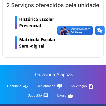
2 Serviços oferecidos pela unidade
Histórico Escolar
Presencial
Matrícula Escolar
Semi-digital
Ouvidoria Alagoas
campaign
thumb_down
description
Denúncia
Reclamação
Solicitação
comment
thumb_up
Sugestão
Elogio