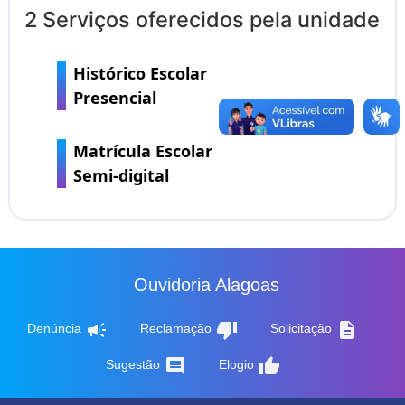
2 Serviços oferecidos pela unidade
Histórico Escolar
Presencial
Matrícula Escolar
Semi-digital
Ouvidoria Alagoas
campaign
thumb_down
description
Denúncia
Reclamação
Solicitação
comment
thumb_up
Sugestão
Elogio