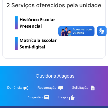
2 Serviços oferecidos pela unidade
Histórico Escolar
Presencial
Matrícula Escolar
Semi-digital
Ouvidoria Alagoas
campaign
thumb_down
description
Denúncia
Reclamação
Solicitação
comment
thumb_up
Sugestão
Elogio