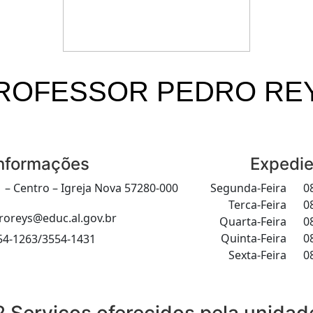
ROFESSOR PEDRO RE
nformações
Expedie
1 – Centro – Igreja Nova 57280-000
Segunda-Feira
08
Terca-Feira
08
roreys@educ.al.gov.br
Quarta-Feira
08
Quinta-Feira
08
54-1263/3554-1431
Sexta-Feira
08