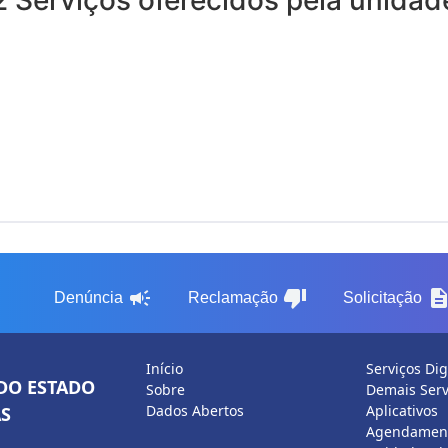
2 Serviços oferecidos pela unidad
campaign
thumb_down
descripti
Denúncia
Reclamação
Solicitação
Início
Serviços Dig
DO ESTADO
Sobre
Demais Serv
Dados Abertos
Aplicativos
S
Agendament