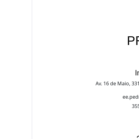
P
I
Av. 16 de Maio, 33
ee.ped
35