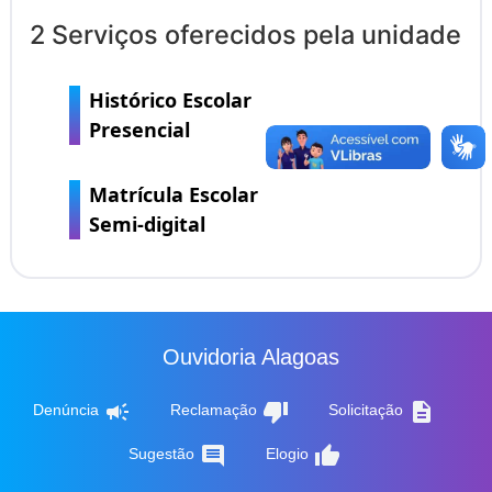
2 Serviços oferecidos pela unidade
Histórico Escolar
Presencial
Matrícula Escolar
Semi-digital
Ouvidoria Alagoas
campaign
thumb_down
description
Denúncia
Reclamação
Solicitação
comment
thumb_up
Sugestão
Elogio