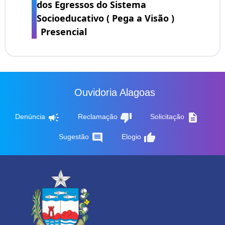
dos Egressos do Sistema
Socioeducativo ( Pega a Visão )
Presencial
Ouvidoria Alagoas
campaign
thumb_down
description
Denúncia
Reclamação
Solicitação
comment
thumb_up
Sugestão
Elogio