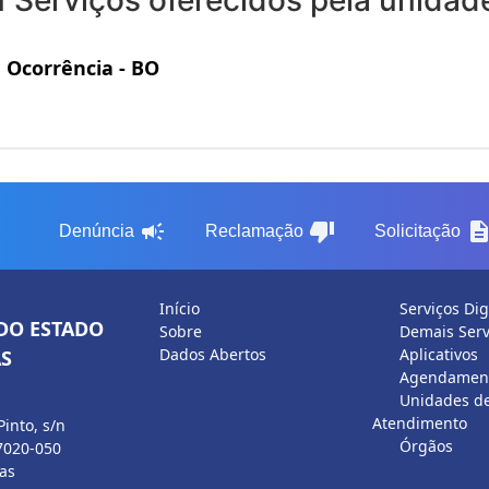
1 Serviços oferecidos pela unidad
 Ocorrência - BO
campaign
thumb_down
descripti
Denúncia
Reclamação
Solicitação
Início
Serviços Dig
DO ESTADO
Sobre
Demais Serv
Dados Abertos
Aplicativos
S
Agendament
Unidades d
Atendimento
Pinto, s/n
Órgãos
7020-050
as