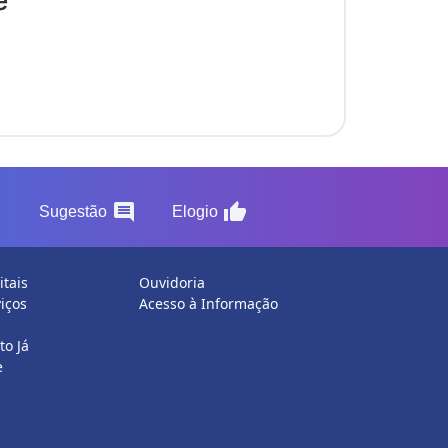
e
on
comment
thumb_up
Sugestão
Elogio
itais
Ouvidoria
iços
Acesso à Informação
o Já
e