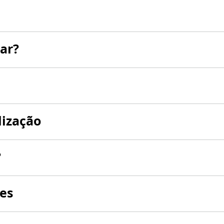
ar?
lização
?
es