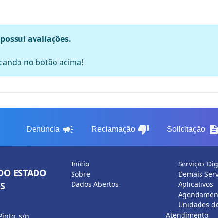
 possui avaliações.
licando no botão acima!
campaign
thumb_down
descripti
Denúncia
Reclamação
Solicitação
Início
Serviços Dig
DO ESTADO
Sobre
Demais Serv
Dados Abertos
Aplicativos
S
Agendament
Unidades d
Atendimento
Pinto, s/n