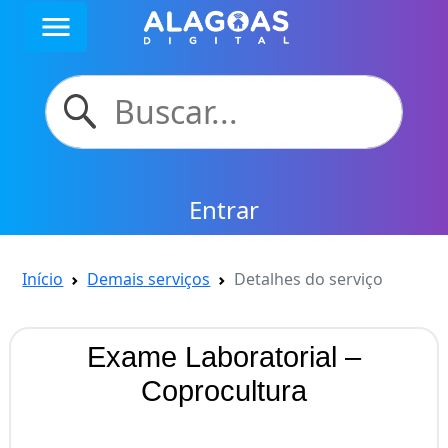
menu
Entrar
Início
Demais serviços
Detalhes do serviço
Exame Laboratorial –
Coprocultura