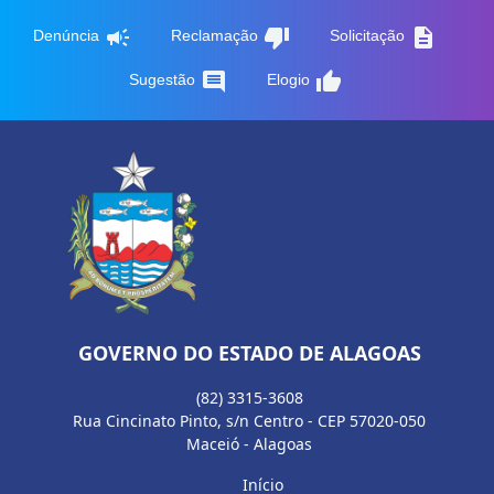
campaign
thumb_down
description
Denúncia
Reclamação
Solicitação
comment
thumb_up
Sugestão
Elogio
GOVERNO DO ESTADO DE ALAGOAS
(82) 3315-3608
Rua Cincinato Pinto, s/n Centro - CEP 57020-050
Maceió - Alagoas
Início