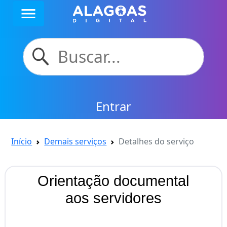
menu
Entrar
Início
Demais serviços
Detalhes do serviço
Orientação documental
aos servidores