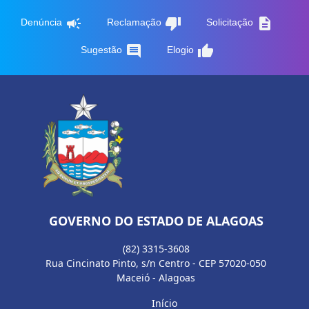
campaign
thumb_down
description
Denúncia
Reclamação
Solicitação
comment
thumb_up
Sugestão
Elogio
GOVERNO DO ESTADO DE ALAGOAS
(82) 3315-3608
Rua Cincinato Pinto, s/n Centro - CEP 57020-050
Maceió - Alagoas
Início