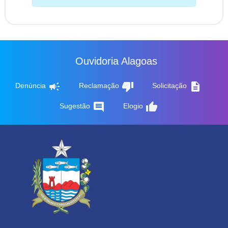
Ouvidoria Alagoas
campaign
thumb_down
description
Denúncia
Reclamação
Solicitação
comment
thumb_up
Sugestão
Elogio