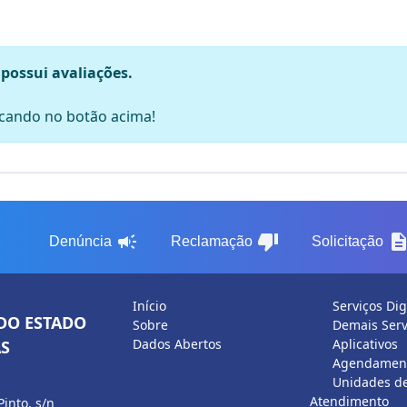
 possui avaliações.
licando no botão acima!
campaign
thumb_down
descripti
Denúncia
Reclamação
Solicitação
Início
Serviços Dig
DO ESTADO
Sobre
Demais Serv
Dados Abertos
Aplicativos
S
Agendament
Unidades d
Atendimento
Pinto, s/n