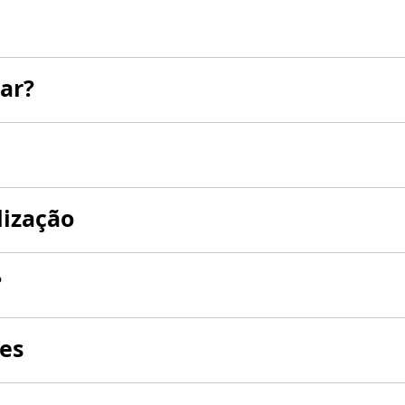
ar?
lização
?
es