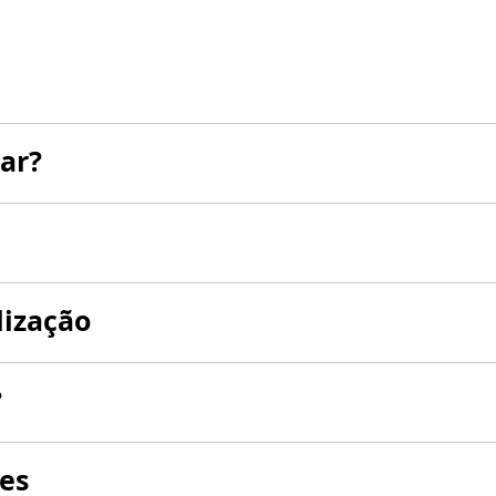
ar?
lização
?
es