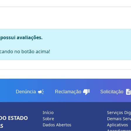
 possui avaliações.
licando no botão acima!
campaign
thumb_down
descripti
Denúncia
Reclamação
Solicitação
Início
Serviços Dig
DO ESTADO
Sobre
Demais Serv
Dados Abertos
Aplicativos
S
Agendament