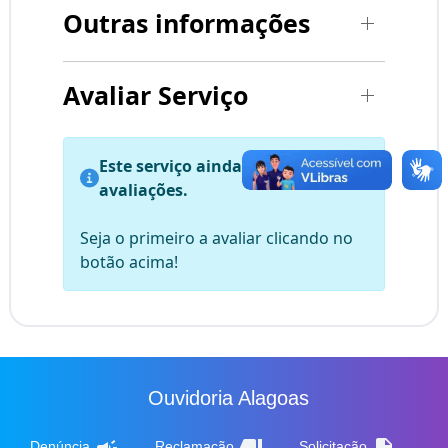
Outras informações
Avaliar Serviço
Este serviço ainda não possui
avaliações.
Seja o primeiro a avaliar clicando no
botão acima!
Ouvidoria Alagoas
campaign
thumb_down
description
Denúncia
Reclamação
Solicitação