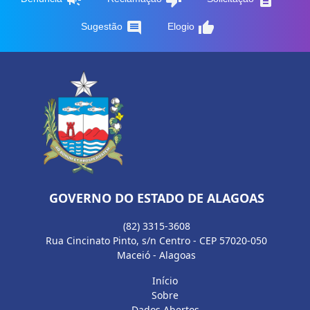
comment
thumb_up
Sugestão
Elogio
GOVERNO DO ESTADO DE ALAGOAS
(82) 3315-3608
Rua Cincinato Pinto, s/n Centro - CEP 57020-050
Maceió - Alagoas
Início
Sobre
Dados Abertos