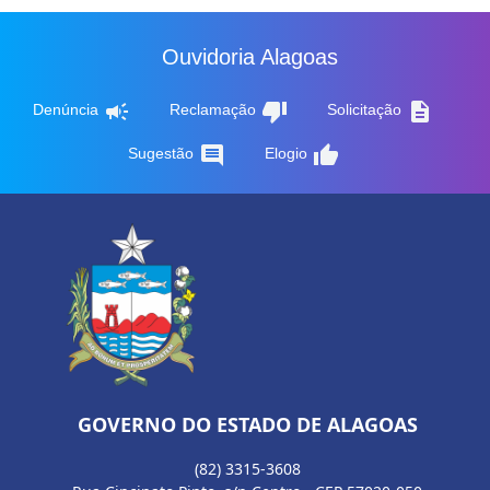
Ouvidoria Alagoas
campaign
thumb_down
description
Denúncia
Reclamação
Solicitação
comment
thumb_up
Sugestão
Elogio
GOVERNO DO ESTADO DE ALAGOAS
(82) 3315-3608