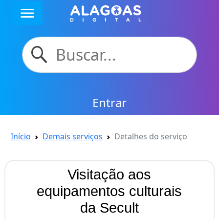
menu
Entrar
Início
Demais serviços
Detalhes do serviço
Visitação aos
equipamentos culturais
da Secult