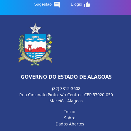
comment
thumb_up
Sugestão
Elogio
GOVERNO DO ESTADO DE ALAGOAS
(82) 3315-3608
Rua Cincinato Pinto, s/n Centro - CEP 57020-050
Maceió - Alagoas
Início
Sobre
Dados Abertos