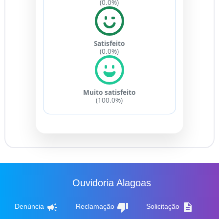
(0.0%)
Satisfeito
(0.0%)
Muito satisfeito
(100.0%)
Ouvidoria Alagoas
campaign
thumb_down
description
Denúncia
Reclamação
Solicitação