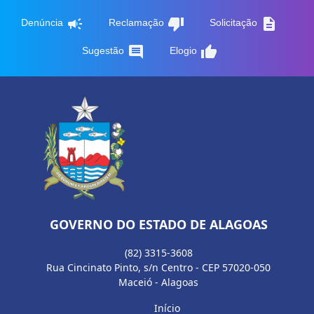
campaign
thumb_down
description
Denúncia
Reclamação
Solicitação
comment
thumb_up
Sugestão
Elogio
GOVERNO DO ESTADO DE ALAGOAS
(82) 3315-3608
Rua Cincinato Pinto, s/n Centro - CEP 57020-050
Maceió - Alagoas
Início