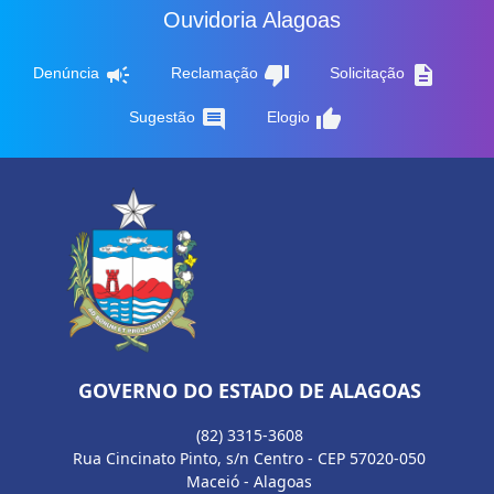
Ouvidoria Alagoas
campaign
thumb_down
description
Denúncia
Reclamação
Solicitação
comment
thumb_up
Sugestão
Elogio
GOVERNO DO ESTADO DE ALAGOAS
(82) 3315-3608
Rua Cincinato Pinto, s/n Centro - CEP 57020-050
Maceió - Alagoas