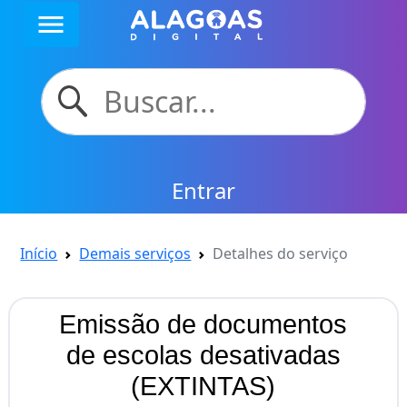
menu
Entrar
Início
Demais serviços
Detalhes do serviço
Emissão de documentos
de escolas desativadas
(EXTINTAS)