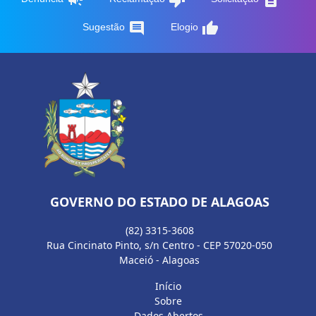
comment
thumb_up
Sugestão
Elogio
GOVERNO DO ESTADO DE ALAGOAS
(82) 3315-3608
Rua Cincinato Pinto, s/n Centro - CEP 57020-050
Maceió - Alagoas
Início
Sobre
Dados Abertos