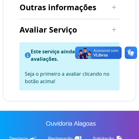
Outras informações
Avaliar Serviço
Este serviço ainda não possui
avaliações.
Seja o primeiro a avaliar clicando no
botão acima!
Ouvidoria Alagoas
campaign
thumb_down
description
Denúncia
Reclamação
Solicitação