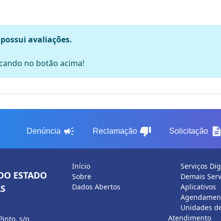
 possui avaliações.
licando no botão acima!
campaign
thumb_down
descripti
Denúncia
Reclamação
Solicitação
Início
Serviços Dig
DO ESTADO
Sobre
Demais Serv
Dados Abertos
Aplicativos
S
Agendament
Unidades d
Atendimento
Pinto, s/n