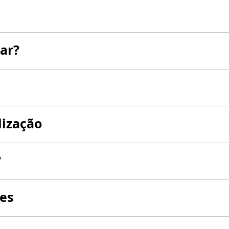
ar?
lização
?
es