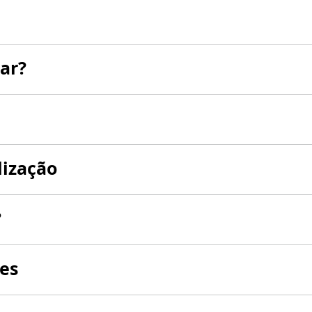
ar?
lização
?
es