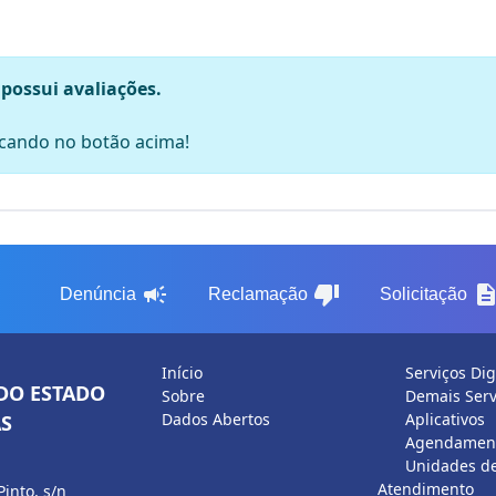
 possui avaliações.
licando no botão acima!
campaign
thumb_down
descripti
Denúncia
Reclamação
Solicitação
Início
Serviços Dig
DO ESTADO
Sobre
Demais Serv
Dados Abertos
Aplicativos
S
Agendament
Unidades d
Atendimento
Pinto, s/n