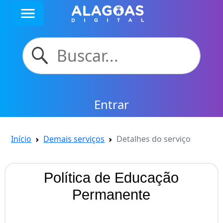
menu
Entrar
Início
Demais serviços
Detalhes do serviço
Política de Educação
Permanente