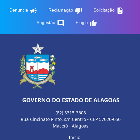
campaign
thumb_down
description
Denúncia
Reclamação
Solicitação
comment
thumb_up
Sugestão
Elogio
GOVERNO DO ESTADO DE ALAGOAS
(82) 3315-3608
Rua Cincinato Pinto, s/n Centro - CEP 57020-050
Maceió - Alagoas
Início