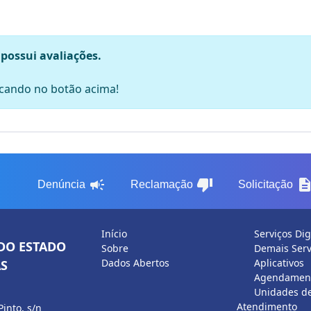
 possui avaliações.
licando no botão acima!
campaign
thumb_down
descripti
Denúncia
Reclamação
Solicitação
Início
Serviços Dig
DO ESTADO
Sobre
Demais Serv
Dados Abertos
Aplicativos
S
Agendament
Unidades d
Atendimento
Pinto, s/n