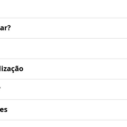
ar?
lização
?
es