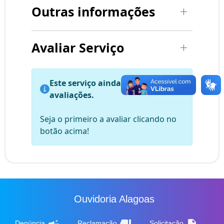
Outras informações
Avaliar Serviço
Este serviço ainda não possui
avaliações.
Seja o primeiro a avaliar clicando no
botão acima!
Ouvidoria Alagoas
campaign
thumb_down
description
Denúncia
Reclamação
Solicitação