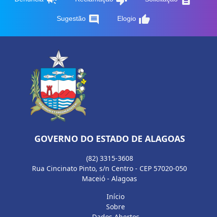
comment
thumb_up
Sugestão
Elogio
GOVERNO DO ESTADO DE ALAGOAS
(82) 3315-3608
Rua Cincinato Pinto, s/n Centro - CEP 57020-050
Maceió - Alagoas
Início
Sobre
Dados Abertos